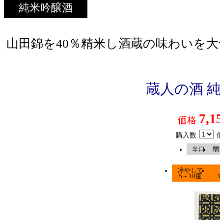
純米吟醸酒
山田錦を40％精米し酒蔵の味わいを
蔵人の酒 純米
7,1
価格
購入数
辛口
弱
冷やして
5～10度